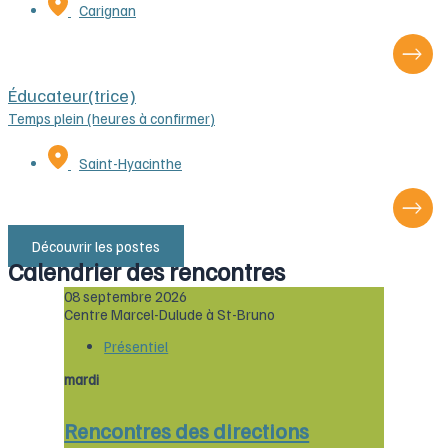
Carignan
Éducateur(trice)
Temps plein (heures à confirmer)
Saint-Hyacinthe
Découvrir les postes
Calendrier des rencontres
08 septembre 2026
Centre Marcel-Dulude à St-Bruno
Présentiel
mardi
Rencontres des directions