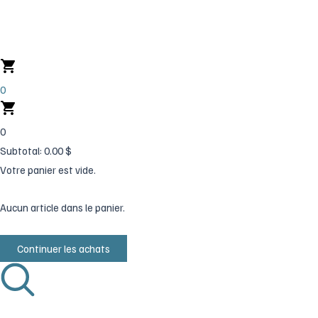
Aller
au
contenu
0
0
Subtotal:
0.00
$
Votre panier est vide.
Aucun article dans le panier.
Continuer les achats