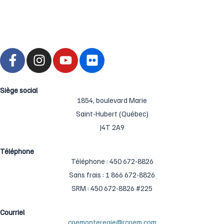
F
I
Y
F
a
n
o
l
c
s
u
i
e
t
t
c
Siège social
b
a
u
1854, boulevard Marie
k
o
g
b
r
Saint-Hubert (Québec)
o
r
e
J4T 2A9
k
a
-
m
Téléphone
Téléphone : ‍450 ‍672-8826
f
Sans frais : ‍1 866 ‍672-8826
SRM : 450 672-8826 #225
Courriel
cpemonteregie@rcpem.com