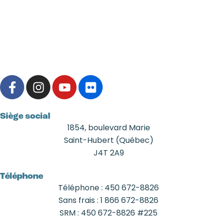
F
I
Y
F
a
n
o
l
c
s
u
i
e
t
t
c
Siège social
b
a
u
k
1854, boulevard Marie
o
g
b
r
Saint-Hubert (Québec)
o
r
e
J4T 2A9
k
a
-
m
Téléphone
f
Téléphone : ‍450 ‍672-8826
Sans frais : ‍1 866 ‍672-8826
SRM : 450 672-8826 #225