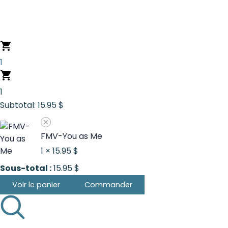
Aller
au
contenu
1
1
Subtotal:
15.95
$
FMV-You as Me
1 ×
15.95
$
Sous-total :
15.95
$
Voir le panier
Commander