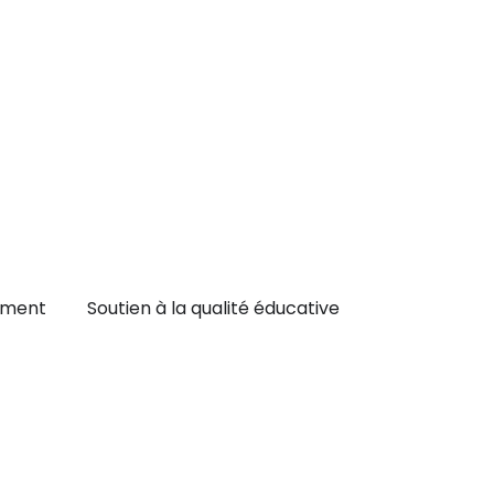
oppement
Ouvrir Service de remplacement
Ouvrir Soutien à l
ement
Soutien à la qualité éducative