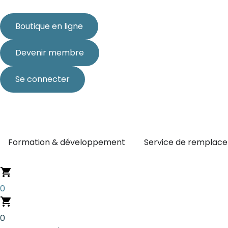
Aller
au
Boutique en ligne
contenu
Devenir membre
Se connecter
Ouvrir Formation & dével
Formation & développement
Service de remplac
0
0