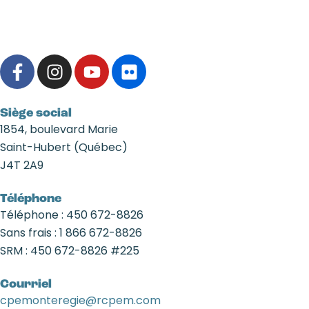
F
I
Y
F
a
n
o
l
c
s
u
i
e
t
t
c
Siège social
b
a
u
k
1854, boulevard Marie
o
g
b
r
Saint-Hubert (Québec)
o
r
e
J4T 2A9
k
a
-
m
Téléphone
f
Téléphone : ‍450 ‍672-8826
Sans frais : ‍1 866 ‍672-8826
SRM : 450 672-8826 #225
Courriel
cpemonteregie@rcpem.com