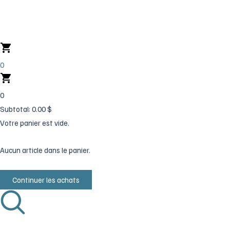
Aller
au
contenu
0
0
Subtotal:
0.00
$
Votre panier est vide.
Aucun article dans le panier.
Continuer les achats