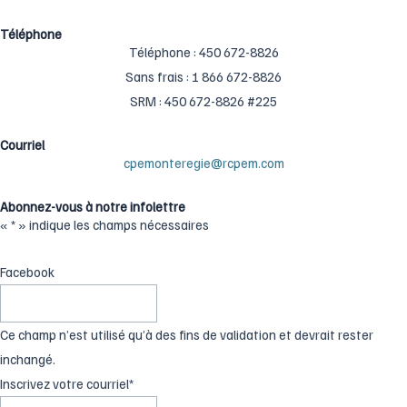
k
a
-
m
Téléphone
Téléphone : ‍450 ‍672-8826
f
Sans frais : ‍1 866 ‍672-8826
SRM : 450 672-8826 #225
Courriel
cpemonteregie@rcpem.com
Abonnez-vous à notre infolettre
«
*
» indique les champs nécessaires
Facebook
Ce champ n’est utilisé qu’à des fins de validation et devrait rester
inchangé.
Inscrivez votre courriel
*