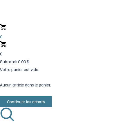
Aller
au
contenu
0
0
Subtotal:
0.00
$
Votre panier est vide.
Aucun article dans le panier.
Continuer les achats