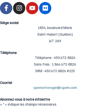
F
I
Y
F
a
n
o
l
c
s
u
i
e
t
t
c
Siège social
b
a
u
1854, boulevard Marie
k
o
g
b
r
Saint-Hubert (Québec)
o
r
e
J4T 2A9
k
a
-
m
Téléphone
Téléphone : ‍450 ‍672-8826
f
Sans frais : ‍1 866 ‍672-8826
SRM : 450 672-8826 #225
Courriel
cpemonteregie@rcpem.com
Abonnez-vous à notre infolettre
«
*
» indique les champs nécessaires