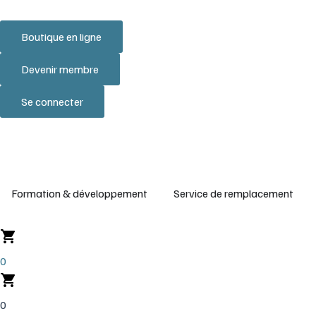
Aller
au
Boutique en ligne
contenu
Devenir membre
Se connecter
Ouvrir Formation & développemen
Ouv
Formation & développement
Service de remplacement
0
0