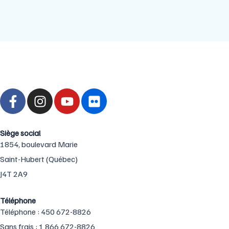
F
I
Y
F
a
n
o
l
c
s
u
i
e
t
t
c
Siège social
b
a
u
k
1854, boulevard Marie
o
g
b
r
Saint-Hubert (Québec)
o
r
e
J4T 2A9
k
a
-
m
Téléphone
f
Téléphone : ‍450 ‍672-8826
Sans frais : ‍1 866 ‍672-8826