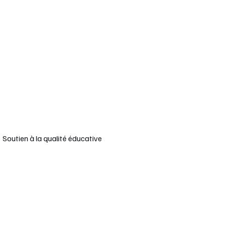
t
rir Service de remplacement
Ouvrir Soutien à la qualité éducative
Soutien à la qualité éducative