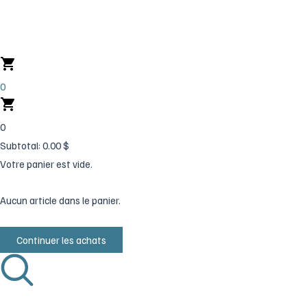
Aller
au
contenu
0
0
Subtotal:
0.00
$
Votre panier est vide.
Aucun article dans le panier.
Continuer les achats