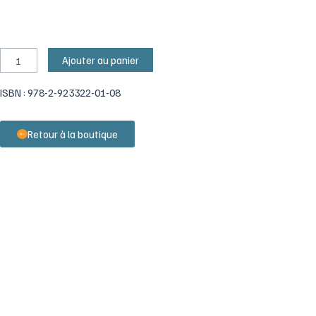
quantité
Ajouter au panier
de
ISBN : 978-2-923322-01-08
Al
Zimmer
Retour à la boutique