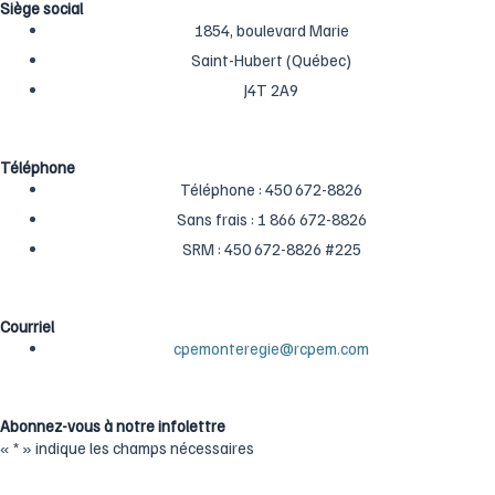
e
t
t
c
Siège social
b
a
u
1854, boulevard Marie
k
o
g
b
r
Saint-Hubert (Québec)
o
r
e
J4T 2A9
k
a
-
m
Téléphone
f
Téléphone : ‍450 ‍672-8826
Sans frais : ‍1 866 ‍672-8826
SRM : 450 672-8826 #225
Courriel
cpemonteregie@rcpem.com
Abonnez-vous à notre infolettre
«
*
» indique les champs nécessaires