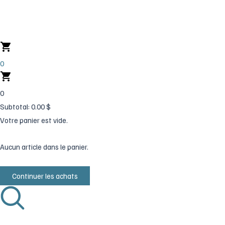
Aller
au
contenu
0
0
Subtotal:
0.00
$
Votre panier est vide.
Aucun article dans le panier.
Continuer les achats