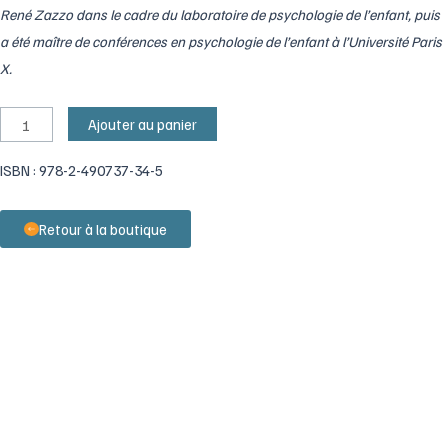
René Zazzo dans le cadre du laboratoire de psychologie de l’enfant, puis
a été maître de conférences en psychologie de l’enfant à l’Université Paris
X.
quantité
Ajouter au panier
de
ISBN : 978-2-490737-34-5
L'observation
professionnelle
des
Retour à la boutique
jeunes
enfants
:
un
travail
d'équipe