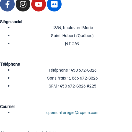
F
I
Y
F
a
n
o
l
c
s
u
i
e
t
t
c
Siège social
b
a
u
1854, boulevard Marie
k
o
g
b
r
Saint-Hubert (Québec)
o
r
e
J4T 2A9
k
a
-
m
Téléphone
f
Téléphone : ‍450 ‍672-8826
Sans frais : ‍1 866 ‍672-8826
SRM : 450 672-8826 #225
Courriel
cpemonteregie@rcpem.com